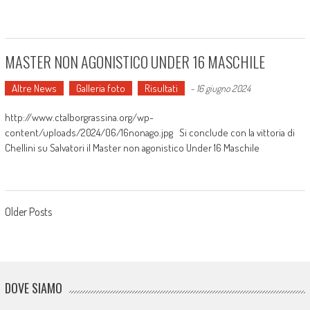
MASTER NON AGONISTICO UNDER 16 MASCHILE
Altre News
Galleria foto
Risultati
-
16 giugno 2024
http://www.ctalborgrassina.org/wp-
content/uploads/2024/06/16nonago.jpg Si conclude con la vittoria di
Chellini su Salvatori il Master non agonistico Under 16 Maschile
Posts navigation
Older Posts
DOVE SIAMO