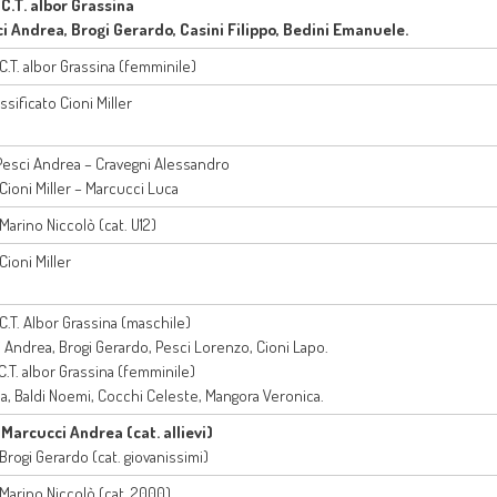
. C.T. albor Grassina
i Andrea, Brogi Gerardo, Casini Filippo, Bedini Emanuele.
 C.T. albor Grassina (femminile)
ssificato Cioni Miller
. Pesci Andrea – Cravegni Alessandro
 Cioni Miller – Marcucci Luca
 Marino Niccolò (cat. U12)
 Cioni Miller
 C.T. Albor Grassina (maschile)
 Andrea, Brogi Gerardo, Pesci Lorenzo, Cioni Lapo.
 C.T. albor Grassina (femminile)
ria, Baldi Noemi, Cocchi Celeste, Mangora Veronica.
. Marcucci Andrea (cat. allievi)
 Brogi Gerardo (cat. giovanissimi)
 Marino Niccolò (cat. 2000)