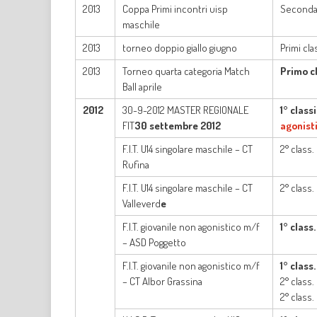
2013
Coppa Primi incontri uisp
Seconda 
maschile
2013
torneo doppio giallo giugno
Primi cla
2013
Torneo quarta categoria Match
Primo c
Ball aprile
2012
30-9-2012 MASTER REGIONALE
1° class
FIT
30 settembre 2012
agonist
F.I.T. U14 singolare maschile – CT
2° class
Rufina
F.I.T. U14 singolare maschile – CT
2° class
Valleverd
e
F.I.T. giovanile non agonistico m/f
1° class.
– ASD Poggetto
F.I.T. giovanile non agonistico m/f
1° class.
– CT Albor Grassina
2° class.
2° class.