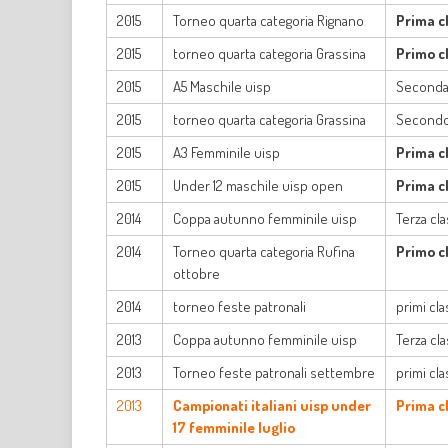
2015
Torneo quarta categoria Rignano
Prima c
2015
torneo quarta categoria Grassina
Primo cl
2015
A5 Maschile uisp
Seconda 
2015
torneo quarta categoria Grassina
Secondo 
2015
A3 Femminile uisp
Prima c
2015
Under 12 maschile uisp open
Prima c
2014
Coppa autunno femminile uisp
Terza cla
2014
Torneo quarta categoria Rufina
Primo cl
ottobre
2014
torneo feste patronali
primi cl
2013
Coppa autunno femminile uisp
Terza cla
2013
Torneo feste patronali settembre
primi cl
2013
Campionati italiani uisp under
Prima cl
17 femminile luglio