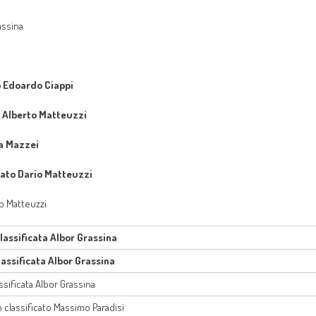
assina
o Edoardo Ciappi
o Alberto Matteuzzi
ca Mazzei
cato Dario Matteuzzi
o Matteuzzi
lassificata Albor Grassina
lassificata Albor Grassina
ssificata Albor Grassina
classificato Massimo Paradisi