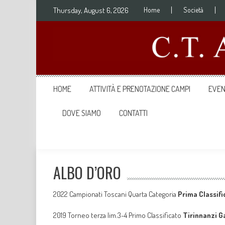
Skip to content
Thursday, August 6, 2026
Home
Società
HOME
ATTIVITÀ E PRENOTAZIONE CAMPI
EVEN
DOVE SIAMO
CONTATTI
ALBO D’ORO
2022 Campionati Toscani Quarta Categoria
Prima Classific
2019 Torneo terza lim.3-4 Primo Classificato
Tirinnanzi G