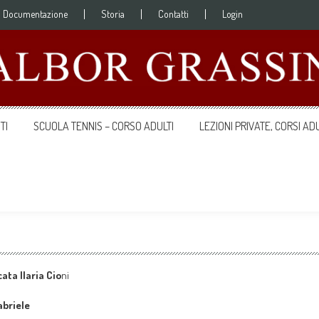
Documentazione
Storia
Contatti
Login
TI
SCUOLA TENNIS – CORSO ADULTI
LEZIONI PRIVATE, CORSI ADU
ata Ilaria Cio
ni
abriele