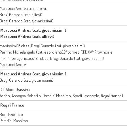
 Marcucci Andrea (cat. allievi)
 Brogi Gerardo (cat. allievi)
 Brogi Gerardo (cat. giovanissimi)
. Marcucci Andrea (cat. giovanissimi)
. Marcucci Andrea (cat. allievi)
iovanissimi3° class. Brogi Gerardo (cat. giovanissimi)
 Perrino Michelangelo (cat. esordienti)2° torneo F.I.T. XV° Provinciale
 m/f “non agonistico”2° class. Brogi Gerardo (cat. giovanissimi)
. Marcucci Andre)
. Marcucci Andrea (cat. giovanissimi)
 Brogi Gerardo (cat. giovanissimi)
 C.T. Albor Grassina
derico, Assogna Roberto, Paradisi Massimo, Spadi Leonardo, Rogai Franco)
. Rogai Franco
. Boni Federico
. Paradisi Massimo