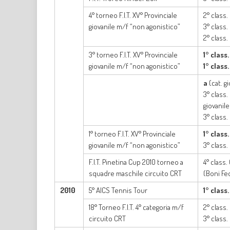
4° torneo F.I.T. XV° Provinciale
2° class.
giovanile m/f “non agonistico”
3° class.
2° class.
3° torneo F.I.T. XV° Provinciale
1° class
giovanile m/f “non agonistico”
1° class
a
(cat. g
3° class.
giovanile
3° class
1° torneo F.I.T. XV° Provinciale
1° class
giovanile m/f “non agonistico”
3° class.
F.I.T. Pinetina Cup 2010 torneo a
4° class.
squadre maschile circuito CRT
(Boni Fe
2010
5° AICS Tennis Tour
1° class
18° Torneo F.I.T. 4° categoria m/f
2° class
circuito CRT
3° class