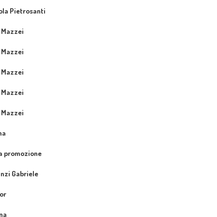
ola Pietrosanti
a Mazzei
a Mazzei
a Mazzei
a Mazzei
a Mazzei
na
la promozione
anzi Gabriele
or
ina