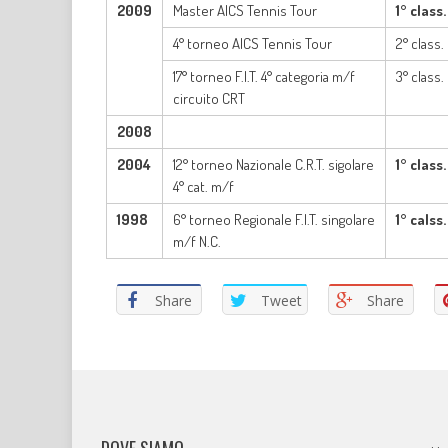
2009
Master AICS Tennis Tour
1° class.
4° torneo AICS Tennis Tour
2° class.
17° torneo F.I.T. 4° categoria m/f
3° class
circuito CRT
2008
2004
12° torneo Nazionale C.R.T. sigolare
1° class
4° cat. m/f
1998
6° torneo Regionale F.I.T. singolare
1° calss
m/f N.C.
Share
Tweet
Share
DOVE SIAMO