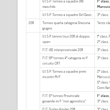
U.I.S.P. Torneo a squadre U18
1° class
maschile
Marcucc
U.I.S.P. Torneo a squadre Girl Davis
3° class.
2011
Torneo quarta categoria Grassina
Terzo cla
giugno
U.I.S.P. tennis tour 2011 di doppio
1° class
open
2° class.
F.I.T. U12 interprovinciale 2011
3° class.
F.I.T. 19° torneo 4° categoria m/f
3° class.
circuito CRT
U.I.S.P. Torneo a squadre primi
2° class.
incontri M/F
Marcucci
5° class.
Cioni Ila
F.I.T. 6° torneo Provinciale
1° class
giovanile m/f “non agonistico”
3° class.
F.I.T. Trofeo Kinder 2011
3° class.